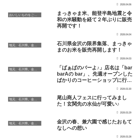
2026.04.06
まっきゃま米、能登半島地震と令
おいしいものをご紹介
和の米騒動を経て２年ぶりに販売
再開です！
2026.04.04
石川県金沢の限界集落、まっきゃ
地元、石川県。金沢・加賀・能登のこと
まのお米を販売再開します！
2026.04.03
「ばぁばのバーよ♪」店名は「bar
地元、石川県。金沢・加賀・能登のこと
barAの bar」、先週オープンした
ばかりのコーヒーショップに行っ
てみました
2026.03.30
尾山商人フェスに行ってみまし
地元、石川県。金沢・加賀・能登のこと
た！玄関先の水仙が可愛い♪
2026.03.29
金沢の春、兼六園で感じたおもて
地元、石川県。金沢・加賀・能登のこと
なしへの想い
2026.03.28