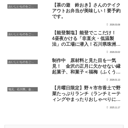
【茶の遊 鈴おき】さんのテイク
おいしいものをご紹介
アウトお弁当が美味しい！要予約
です。
2026.03.08
【能登製塩】能登でここだけ！
おいしいものをご紹介
4昼夜かける「非直火・低温製
法」の工場に潜入！石川県珠洲市
（すずし）にある「能登製塩」さ
2026.03.02
んの工場へお邪魔しました。
制作中 原材料と見た目を一気
おいしいものをご紹介
見！ 金沢の正月に欠かせない縁
起菓子、和菓子＜福梅（ふくう
め）＞
2026.01.13
【月曜日限定】野々市市香土で野
地元、石川県。金沢・加賀・能登のこと
菜たっぷりランチ（ランチミーテ
ィングやまったりおしゃべりには
不向きです）
2025.11.17