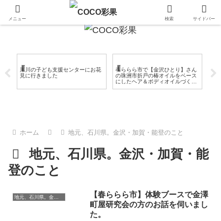
金沢 加賀 能登のおいしいもの
メニュー
検索
サイドバー
登のこと
日々のこと
日々のこと
日
澤
犀川の子ども支援センターにお花
春ららら市で【金沢ひとり】さん
業
し
見に行きました
の珠洲市折戸の椿オイルをベース
は
にしたヘア＆ボディオイルづくり
ー
を体験♪
ト
ホーム
地元、石川県。金沢・加賀・能登のこと
地元、石川県。金沢・加賀・能
登のこと
【春ららら市】体験ブースで金澤
地元、石川県。金沢・加賀・能登のこと
町屋研究会の方のお話を伺いまし
た。