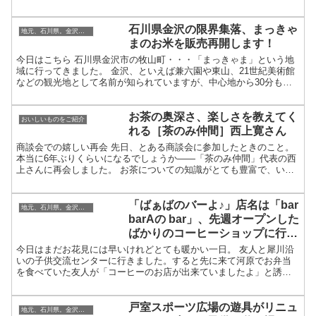
め を撮影してみました。 米塩あめ 奥能登海水塩を使用し...
石川県金沢の限界集落、まっきゃ
地元、石川県。金沢・加賀・能登のこと
まのお米を販売再開します！
今日はこちら 石川県金沢市の牧山町・・・「まっきゃま」という地
域に行ってきました。 金沢、といえば兼六園や東山、21世紀美術館
などの観光地として名前が知られていますが、中心地から30分も車
で走ればもう住宅がいどころかこんな風景が広がっていま...
お茶の奥深さ、楽しさを教えてく
おいしいものをご紹介
れる［茶のみ仲間］西上寛さん
商談会での嬉しい再会 先日、とある商談会に参加したときのこと。
本当に6年ぶりくらいになるでしょうか――「茶のみ仲間」代表の西
上さんに再会しました。 お茶についての知識がとても豊富で、いつ
もお会いすると新しい発見をいただける方。 この方から...
「ばぁばのバーよ♪」店名は「bar
地元、石川県。金沢・加賀・能登のこと
barAの bar」、先週オープンした
ばかりのコーヒーショップに行っ
てみました
今日はまだお花見には早いけれどとても暖かい一日。 友人と犀川沿
いの子供交流センターに行きました。すると先に来て河原でお弁当
を食べていた友人が「コーヒーのお店が出来ていましたよ」と誘っ
てくれて、 河原からも見えるおおきな「COFFEE」の文字...
戸室スポーツ広場の遊具がリニュ
地元、石川県。金沢・加賀・能登のこと