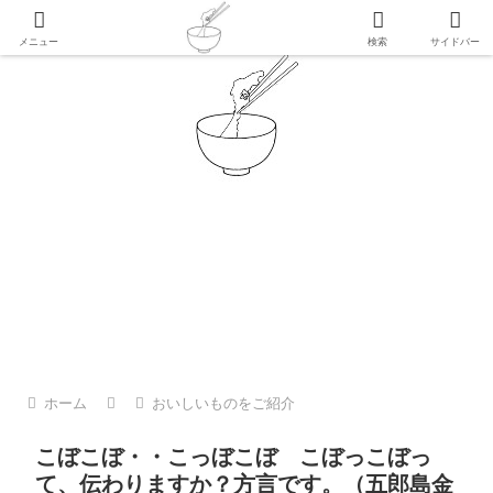
金沢 加賀 能登のおいしいもの
メニュー
検索
サイドバー
登のこと
日々のこと
日々のこと
日
澤
犀川の子ども支援センターにお花
春ららら市で【金沢ひとり】さん
業
し
見に行きました
の珠洲市折戸の椿オイルをベース
は
にしたヘア＆ボディオイルづくり
ー
を体験♪
ト
ホーム
おいしいものをご紹介
こぼこぼ・・こっぼこぼ こぼっこぼっ
て、伝わりますか？方言です。（五郎島金