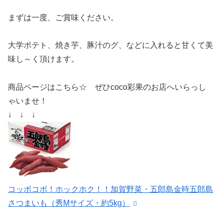
まずは一度、ご賞味ください。
大学ポテト、焼き芋、豚汁のグ、などに入れると甘くて美
味し～く頂けます。
商品ページはこちら☆ ぜひcoco彩果のお店へいらっし
ゃいませ！
↓ ↓ ↓
コッボコボ！ホックホク！！加賀野菜・五郎島金時五郎島
さつまいも（秀Mサイズ・約5kg）