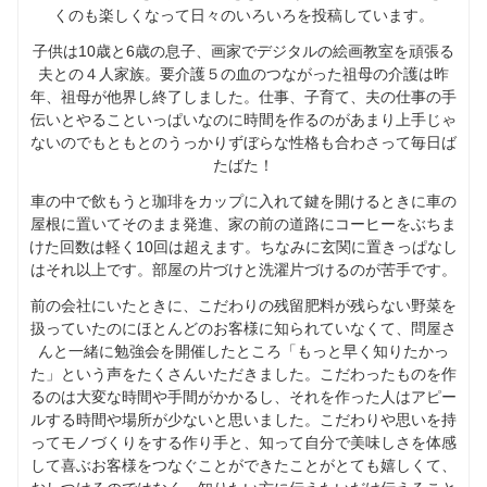
くのも楽しくなって日々のいろいろを投稿しています。
子供は10歳と6歳の息子、画家でデジタルの絵画教室を頑張る
夫との４人家族。要介護５の血のつながった祖母の介護は昨
年、祖母が他界し終了しました。仕事、子育て、夫の仕事の手
伝いとやることいっぱいなのに時間を作るのがあまり上手じゃ
ないのでもともとのうっかりずぼらな性格も合わさって毎日ば
たばた！
車の中で飲もうと珈琲をカップに入れて鍵を開けるときに車の
屋根に置いてそのまま発進、家の前の道路にコーヒーをぶちま
けた回数は軽く10回は超えます。ちなみに玄関に置きっぱなし
はそれ以上です。部屋の片づけと洗濯片づけるのが苦手です。
前の会社にいたときに、こだわりの残留肥料が残らない野菜を
扱っていたのにほとんどのお客様に知られていなくて、問屋さ
んと一緒に勉強会を開催したところ「もっと早く知りたかっ
た」という声をたくさんいただきました。こだわったものを作
るのは大変な時間や手間がかかるし、それを作った人はアピー
ルする時間や場所が少ないと思いました。こだわりや思いを持
ってモノづくりをする作り手と、知って自分で美味しさを体感
して喜ぶお客様をつなぐことができたことがとても嬉しくて、