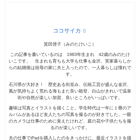
ココサイカ
箕田啓子（みのたけいこ）
この記事を書いているのは 1983年生まれ 42歳のみのたけ
いこです。 生まれも育ちも大学も仕事も金沢、実家暮らしか
らの結婚後は祖母の家に夫と入ったので、一人暮らしは憧れで
す。
石川県が大好き！ 歴史ある街並み、伝統工芸が盛んな金沢、
風が気持ちよく荒れる海もまた良い能登、白山がきれいで温泉
街や自然が楽しい加賀、良いところがいっぱいです。
趣味は写真とイラストを描くこと。学生時代は一年に１冊のア
ルバムがあるほど友人たちの写真を撮るのが好きでした。一眼
のカメラは仕事のために覚えたけれど、庭の花や子供たちを撮
るのが楽しいです。
夫の仕事でiPadを購入したのをきっかけに、最近イラストを描