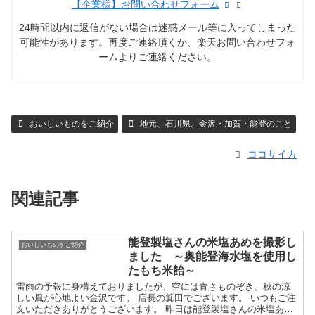
【企業様】お問い合わせフォーム
24時間以内に返信がない場合は迷惑メール等に入ってしまった
可能性があります。再度ご連絡頂くか、楽天お問い合わせフォ
ームよりご連絡ください。
おいしいものをご紹介
地元、石川県。金沢・加賀・能登のこと
ココサイカ
関連記事
能登製塩さんの米塩あめを撮影し
おいしいものをご紹介
ました ～奥能登海水塩を使用し
たもち米飴～
雷雨の予報に身構えておりましたが、空には青さものぞき、秋の涼
しい風が心地よい金沢です。 店長の箕田でございます。 いつもご注
文いただきありがとうございます。 昨日は能登製塩さんの米塩あ