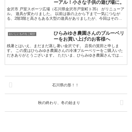
ーアル！小さな子供の遊び場に。
金沢市 戸室スポーツ広場（石川県金沢市戸室町ト35） がリニューア
ル。 遊具が変わりました。 以前は坂の上から下まで一気につなが
る、2階3階と高さもある大型の遊具がありましたが、今回はその姿
を大きく変えています。 新しく設置されたのは、金沢...
ひらみゆき農園さんのブルーベリ
おいしいものをご紹介
ーをお買い上げのお客様へ
残暑とはいえ、まだまだ蒸し暑い金沢です。 店長の箕田と申しま
す。 この度はひらみゆき農園さんの冷凍ブルーベリーをご購入いた
だきありがとうございます。 ただいま、ひらみゆき農園さんでは収
穫真っ最中でいらっしゃいます。 ３週間ほど前の豪雨にて、...
石川県の形！！
秋の終わり、冬の始まり