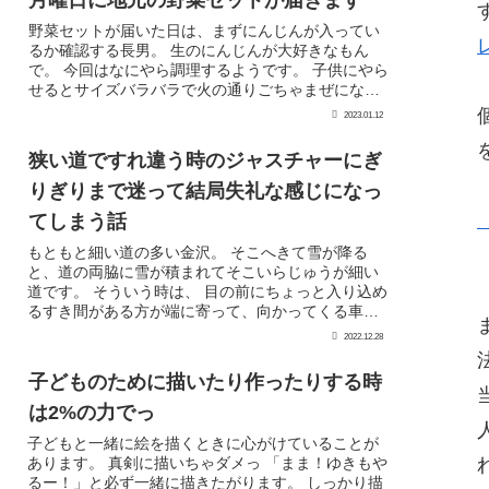
野菜セットが届いた日は、まずにんじんが入ってい
るか確認する長男。 生のにんじんが大好きなもん
で。 今回はなにやら調理するようです。 子供にやら
せるとサイズバラバラで火の通りごちゃまぜになる
んだよな～～～ そのくせ弟には「切る大きさバラバ
2023.01.12
ラだ...
狭い道ですれ違う時のジャスチャーにぎ
りぎりまで迷って結局失礼な感じになっ
てしまう話
もともと細い道の多い金沢。 そこへきて雪が降る
と、道の両脇に雪が積まれてそこいらじゅうが細い
道です。 そういう時は、 目の前にちょっと入り込め
るすき間がある方が端に寄って、向かってくる車に
先に通ってもらったり、 逆に 「あ、あの車スピード
2022.12.28
緩...
子どものために描いたり作ったりする時
は2%の力でっ
子どもと一緒に絵を描くときに心がけていることが
あります。 真剣に描いちゃダメっ 「まま！ゆきもや
るー！」と必ず一緒に描きたがります。 しっかり描