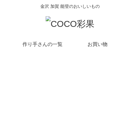
金沢 加賀 能登のおいしいもの
作り手さんの一覧
お買い物
金沢・加賀・能登のこと
日々のこと
地元、石川県。金
の限界集落、
登録者数3.5万人の農チュ
「ばぁばのバ
のお米を販売
ーバー林浩陽さんが来て
は「bar barA
！
くれました！
週オープンし
コーヒーショ
てみました