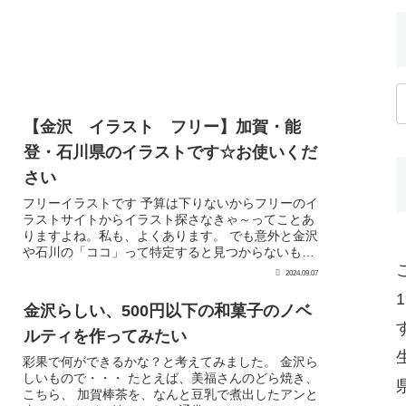
【金沢 イラスト フリー】加賀・能
登・石川県のイラストです☆お使いくだ
さい
フリーイラストです 予算は下りないからフリーのイ
ラストサイトからイラスト探さなきゃ～ってことあ
りますよね。私も、よくあります。 でも意外と金沢
や石川の「ココ」って特定すると見つからないもん
なんですよね。 クリックして画像を大きくしてから
2024.09.07
右ク...
金沢らしい、500円以下の和菓子のノベ
ルティを作ってみたい
彩果で何ができるかな？と考えてみました。 金沢ら
しいもので・・・ たとえば、美福さんのどら焼き、
こちら、 加賀棒茶を、なんと豆乳で煮出したアンと