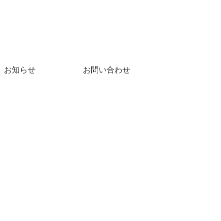
お知らせ
お問い合わせ
沢・加賀・能登のこと
日々のこと
おいしいものをご紹介
ーよ♪」店名
話題の「ぬい撮り棒」を
【茶の遊 鈴お
の bar」、先
消してみました
のテイクアウト
たばかりの
美味しい！要予
ップに行っ