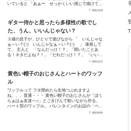
いていると 「あぁ〜 せっかくいい感じで描けてた
のにぃ〜」「そんなとこにっ ああっつ 青で塗る
2022.12.25
か...
ギター侍かと思ったら多様性の歌でし
た、うん、いいんじゃない？
T
３歳の息子が、ひとりで遊びながら 「 いんじゃな
ぁ～い？(↑) いんじゃなぁ～い？(↑) 」 連発して
て、 主人と 「なんだっけ！？」「聞いたことあ
る！ネタだよね？！」「だれだっけ！？」 「いいん
じゃない ネタ」で調べて、 ギター侍！！！...
2022.12.17
黄色い帽子のおじさんとハートのワッフ
ル
ワッフルって フタ閉めたら生地つぶれますよ
ね、、、普通・・・ 黄色い帽子のおじさんが「ぼく
らぁはぁ友達~~♪」とごきげんで歌いながら作る、
ハート型のワッフル。 バレンタインのお話の「ペタ
ペタハート」が２歳の息子のお気に入りのお話で
2022.03.04
す。 ワ...