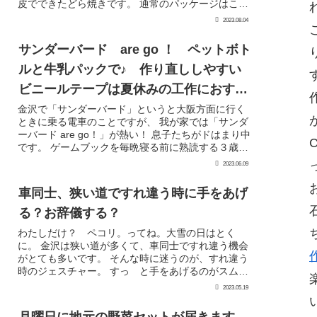
皮でできたどら焼きです。 通常のパッケージはこん
な感じ それで、美福さんのホームページにはこの...
2023.08.04
サンダーバード are go ！ ペットボト
ルと牛乳パックで♪ 作り直ししやすい
ビニールテープは夏休みの工作におすす
めです。
金沢で「サンダーバード」というと大阪方面に行く
ときに乗る電車のことですが、 我が家では「サンダ
ーバード are go！」が熱い！ 息子たちがドはまり中
です。 ゲームブックを毎晩寝る前に熟読する３歳
児。 サンダーバード ARE GO 2015...
2023.06.09
車同士、狭い道ですれ違う時に手をあげ
る？お辞儀する？
わたしだけ？ ペコリ。ってね。大雪の日はとく
に。 金沢は狭い道が多くて、車同士ですれ違う機会
がとても多いです。 そんな時に迷うのが、すれ違う
時のジェスチャー。 すっ と手をあげるのがスムー
ズでいいと思うのですが、相手が年上の場合 ちょ
2023.05.19
っと自...
月曜日に地元の野菜セットが届きます