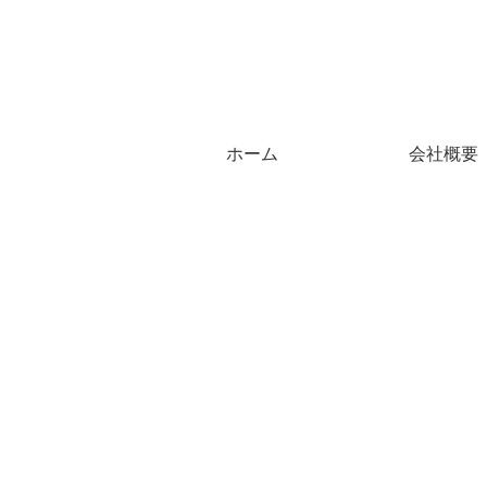
ホーム
会社概要
おいしいものをご紹介
地元、石川県。
パーの21センチ
石川県金沢
は食パン４枚用
まっきゃま
トースターとダ
再開します
黒い皿にフィッ
スもおすすめ
まっきゃま米、能登半島
地震と令和の米騒動を経
て２年ぶりに販売再開で
す！