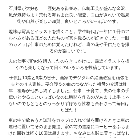
石川県が大好き！ 歴史ある街並み、伝統工芸が盛んな金沢、
風が気持ちよく荒れる海もまた良い能登、白山がきれいで温泉
街や自然が楽しい加賀、良いところがいっぱいです。
趣味は写真とイラストを描くこと。学生時代は一年に１冊のア
ルバムがあるほど友人たちの写真を撮るのが好きでした。一眼
のカメラは仕事のために覚えたけれど、庭の花や子供たちを撮
るのが楽しいです。
夫の仕事でiPadを購入したのをきっかけに、最近イラストを描
くのも楽しくなって日々のいろいろを投稿しています。
子供は10歳と6歳の息子、画家でデジタルの絵画教室を頑張る
夫との４人家族。要介護５の血のつながった祖母の介護は昨
年、祖母が他界し終了しました。仕事、子育て、夫の仕事の手
伝いとやることいっぱいなのに時間を作るのがあまり上手じゃ
ないのでもともとのうっかりずぼらな性格も合わさって毎日ば
たばた！
車の中で飲もうと珈琲をカップに入れて鍵を開けるときに車の
屋根に置いてそのまま発進、家の前の道路にコーヒーをぶちま
けた回数は軽く10回は超えます。ちなみに玄関に置きっぱなし