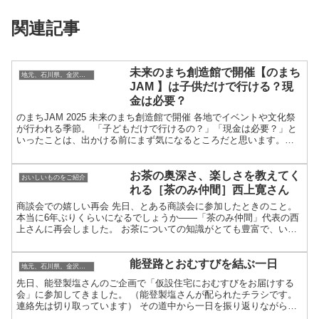
関連記事
未来のまち創造館で開催【のまち
地元、石川県。金沢・加賀・能登のこと
JAM 】は子供だけで行ける？現
金は必要？
のまちJAM 2025 未来のまち創造館で開催 各地でイベントや文化祭
が行われる季節。 「子どもだけで行けるの？」「現金は必要？」と
いったことは、出かける前にまず気になるところだと思います。の
まちJAMはどうでしょうか。 結論から言えば、ど...
お茶の奥深さ、楽しさを教えてく
おいしいものをご紹介
れる［茶のみ仲間］西上寛さん
商談会での嬉しい再会 先日、とある商談会に参加したときのこと。
本当に6年ぶりくらいになるでしょうか――「茶のみ仲間」代表の西
上さんに再会しました。 お茶についての知識がとても豊富で、いつ
もお会いすると新しい発見をいただける方。 この方から...
能登路とおむすびを結ぶ一日
地元、石川県。金沢・加賀・能登のこと
先日、能登製塩さんのご企画で「仮設住宅におむすびをお届けする
会」に参加してきました。 （能登製塩さんが配られたチラシです。
連絡先は切り取っています） その道中から一日を振り返りながら、
レポートをまとめます。 ナビでは2時間16分ですって。ほ...