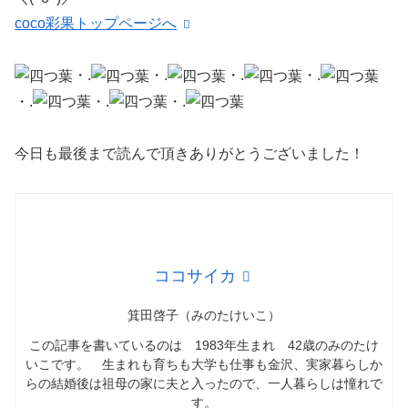
coco彩果トップページへ
・.
・.
・.
・.
・.
・.
・.
今日も最後まで読んで頂きありがとうございました！
ココサイカ
箕田啓子（みのたけいこ）
この記事を書いているのは 1983年生まれ 42歳のみのたけ
いこです。 生まれも育ちも大学も仕事も金沢、実家暮らしか
らの結婚後は祖母の家に夫と入ったので、一人暮らしは憧れで
す。