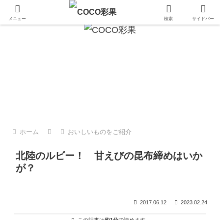
金沢 加賀 能登のおいしいもの
メニュー
検索
サイドバー
登のこと
日々のこと
日々のこと
日
澤
犀川の子ども支援センターにお花
春ららら市で【金沢ひとり】さん
業
し
見に行きました
の珠洲市折戸の椿オイルをベース
は
にしたヘア＆ボディオイルづくり
ー
を体験♪
ト
ホーム
おいしいものをご紹介
北陸のルビー！ 甘えびの昆布締めはいか
が？
2017.06.12
2023.02.24