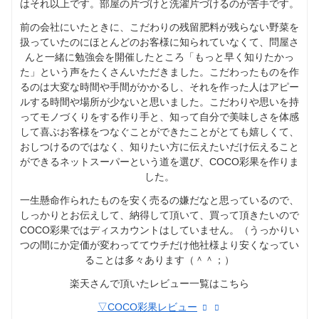
はそれ以上です。部屋の片づけと洗濯片づけるのが苦手です。
前の会社にいたときに、こだわりの残留肥料が残らない野菜を
扱っていたのにほとんどのお客様に知られていなくて、問屋さ
んと一緒に勉強会を開催したところ「もっと早く知りたかっ
た」という声をたくさんいただきました。こだわったものを作
るのは大変な時間や手間がかかるし、それを作った人はアピー
ルする時間や場所が少ないと思いました。こだわりや思いを持
ってモノづくりをする作り手と、知って自分で美味しさを体感
して喜ぶお客様をつなぐことができたことがとても嬉しくて、
おしつけるのではなく、知りたい方に伝えたいだけ伝えること
ができるネットスーパーという道を選び、COCO彩果を作りま
した。
一生懸命作られたものを安く売るの嫌だなと思っているので、
しっかりとお伝えして、納得して頂いて、買って頂きたいので
COCO彩果ではディスカウントはしていません。（うっかりい
つの間にか定価が変わっててウチだけ他社様より安くなってい
ることは多々あります（＾＾；）
楽天さんで頂いたレビュー一覧はこちら
▽COCO彩果レビュー