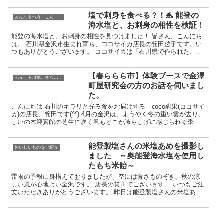
塩で刺身を食べる？！🐬 能登の
あんな食べ方 こんな飲み方
海水塩と、お刺身の相性を検証！
能登の海水塩と、お刺身の相性を見つけました！ 皆さん、こんにち
は。 石川県金沢市生まれ育ち、ココサイカ店長の箕田啓子です。い
つもありがとうございます。 ココサイカは「石川県で作られた、小
さくてもキラリと光る美味しいものを全国にお届けします」...
【春ららら市】体験ブースで金澤
地元、石川県。金沢・加賀・能登のこと
町屋研究会の方のお話を伺いまし
た。
こんにちは 石川のキラリと光る食をお届けする coco彩果(ココサイ
カ)の店長、箕田です(^^) 4月の金沢は、ようやく冬の重い雲が去り、
しいの木迎賓館の芝生に吹く風もどこか誇らしげに感じられる季節
になりました。春の訪れとともに開催される「...
能登製塩さんの米塩あめを撮影し
おいしいものをご紹介
ました ～奥能登海水塩を使用し
たもち米飴～
雷雨の予報に身構えておりましたが、空には青さものぞき、秋の涼
しい風が心地よい金沢です。 店長の箕田でございます。 いつもご注
文いただきありがとうございます。 昨日は能登製塩さんの米塩あ
め を撮影してみました。 米塩あめ 奥能登海水塩を使用し...