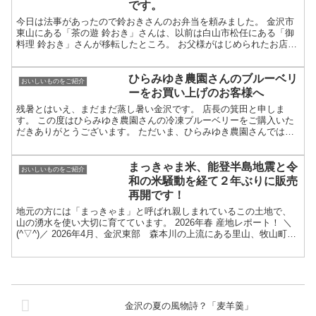
です。
今日は法事があったので鈴おきさんのお弁当を頼みました。 金沢市
東山にある「茶の遊 鈴おき」さんは、以前は白山市松任にある「御
料理 鈴おき」さんが移転したところ。 お父様がはじめられたお店を
閉じ、 2025年夏に、金沢の観光地である東山に店を...
ひらみゆき農園さんのブルーベリ
おいしいものをご紹介
ーをお買い上げのお客様へ
残暑とはいえ、まだまだ蒸し暑い金沢です。 店長の箕田と申しま
す。 この度はひらみゆき農園さんの冷凍ブルーベリーをご購入いた
だきありがとうございます。 ただいま、ひらみゆき農園さんでは収
穫真っ最中でいらっしゃいます。 ３週間ほど前の豪雨にて、...
まっきゃま米、能登半島地震と令
おいしいものをご紹介
和の米騒動を経て２年ぶりに販売
再開です！
地元の方には「まっきゃま」と呼ばれ親しまれているこの土地で、
山の湧水を使い大切に育てています。 2026年春 産地レポート！ ＼
(^▽^)／ 2026年4月、金沢東部 森本川の上流にある里山、牧山町を
尋ねました。 ２年前の能登地震で割れた...
金沢の夏の風物詩？「麦羊羹」