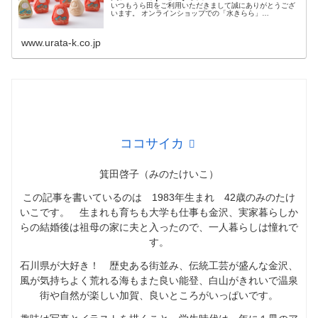
いつもうら田をご利用いただきまして誠にありがとうござ
います。 オンラインショップでの「水きらら」…
www.urata-k.co.jp
ココサイカ
箕田啓子（みのたけいこ）
この記事を書いているのは 1983年生まれ 42歳のみのたけ
いこです。 生まれも育ちも大学も仕事も金沢、実家暮らしか
らの結婚後は祖母の家に夫と入ったので、一人暮らしは憧れで
す。
石川県が大好き！ 歴史ある街並み、伝統工芸が盛んな金沢、
風が気持ちよく荒れる海もまた良い能登、白山がきれいで温泉
街や自然が楽しい加賀、良いところがいっぱいです。