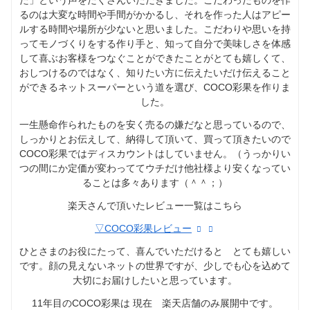
た」という声をたくさんいただきました。こだわったものを作
るのは大変な時間や手間がかかるし、それを作った人はアピー
ルする時間や場所が少ないと思いました。こだわりや思いを持
ってモノづくりをする作り手と、知って自分で美味しさを体感
して喜ぶお客様をつなぐことができたことがとても嬉しくて、
おしつけるのではなく、知りたい方に伝えたいだけ伝えること
ができるネットスーパーという道を選び、COCO彩果を作りま
した。
一生懸命作られたものを安く売るの嫌だなと思っているので、
しっかりとお伝えして、納得して頂いて、買って頂きたいので
COCO彩果ではディスカウントはしていません。（うっかりい
つの間にか定価が変わっててウチだけ他社様より安くなってい
ることは多々あります（＾＾；）
楽天さんで頂いたレビュー一覧はこちら
▽COCO彩果レビュー
ひとさまのお役にたって、喜んでいただけると とても嬉しい
です。顔の見えないネットの世界ですが、少しでも心を込めて
大切にお届けしたいと思っています。
11年目のCOCO彩果は 現在 楽天店舗のみ展開中です。