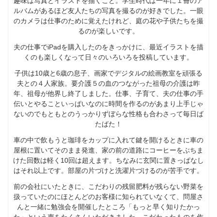
趣味は写真とイラストを描くこと。学生時代は一年に１冊のア
ルバムがあるほど友人たちの写真を撮るのが好きでした。一眼
のカメラは仕事のために覚えたけれど、庭の花や子供たちを撮
るのが楽しいです。
夫の仕事でiPadを購入したのをきっかけに、最近イラストを描
くのも楽しくなって日々のいろいろを投稿しています。
子供は10歳と6歳の息子、画家でデジタルの絵画教室を頑張る
夫との４人家族。要介護５の血のつながった祖母の介護は昨
年、祖母が他界し終了しました。仕事、子育て、夫の仕事の手
伝いとやることいっぱいなのに時間を作るのがあまり上手じゃ
ないのでもともとのうっかりずぼらな性格も合わさって毎日ば
たばた！
車の中で飲もうと珈琲をカップに入れて鍵を開けるときに車の
屋根に置いてそのまま発進、家の前の道路にコーヒーをぶちま
けた回数は軽く10回は超えます。ちなみに玄関に置きっぱなし
はそれ以上です。部屋の片づけと洗濯片づけるのが苦手です。
前の会社にいたときに、こだわりの残留肥料が残らない野菜を
扱っていたのにほとんどのお客様に知られていなくて、問屋さ
んと一緒に勉強会を開催したところ「もっと早く知りたかっ