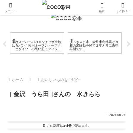
金沢 加賀 能登のおいしいもの
メニュー
検索
サイドバー
日々のこと
おいしいものをご紹介
地
ん
業務スーパーの21センチピザ生地
まっきゃま米、能登半島地震と令
石
ス
は食パン４枚用オーブントースタ
和の米騒動を経て２年ぶりに販売
ま
り
ーとダイソーの黒い皿にフィッ
再開です！
ト！ソースもおすすめ
ホーム
おいしいものをご紹介
[ 金沢 うら田 ]さんの 水きらら
2024.08.27
この記事は
約1分
で読めます。