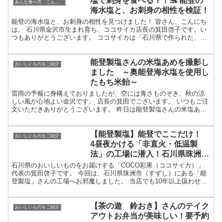
塩で刺身を食べる？！🐬 能登の
あんな食べ方 こんな飲み方
海水塩と、お刺身の相性を検証！
能登の海水塩と、お刺身の相性を見つけました！ 皆さん、こんにち
は。 石川県金沢市生まれ育ち、ココサイカ店長の箕田啓子です。い
つもありがとうございます。 ココサイカは「石川県で作られた、小
さくてもキラリと光る美味しいものを全国にお届けします」...
能登製塩さんの米塩あめを撮影し
おいしいものをご紹介
ました ～奥能登海水塩を使用し
たもち米飴～
雷雨の予報に身構えておりましたが、空には青さものぞき、秋の涼
しい風が心地よい金沢です。 店長の箕田でございます。 いつもご注
文いただきありがとうございます。 昨日は能登製塩さんの米塩あ
め を撮影してみました。 米塩あめ 奥能登海水塩を使用し...
【能登製塩】能登でここだけ！
おいしいものをご紹介
4昼夜かける「非直火・低温製
法」の工場に潜入！石川県珠洲市
（すずし）にある「能登製塩」さ
石川県のおいしいものをお届けする「COCO彩果（ココサイカ）」
代表の箕田啓子です。 今回は、石川県珠洲市（すずし）にある「能
んの工場へお邪魔しました。
登製塩」さんの工場へお邪魔しました。 当店でも10年以上扱わせて
いただいている、あのおいしいお塩。 なぜあんなに旨味...
【茶の遊 鈴おき】さんのテイク
おいしいものをご紹介
アウトお弁当が美味しい！要予約