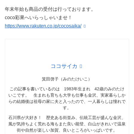
年末年始も商品の受付は行っております。
coco彩果へいらっしゃいませ！
https://www.rakuten.co.jp/cocosaika/
ココサイカ
箕田啓子（みのたけいこ）
この記事を書いているのは 1983年生まれ 42歳のみのたけ
いこです。 生まれも育ちも大学も仕事も金沢、実家暮らしか
らの結婚後は祖母の家に夫と入ったので、一人暮らしは憧れで
す。
石川県が大好き！ 歴史ある街並み、伝統工芸が盛んな金沢、
風が気持ちよく荒れる海もまた良い能登、白山がきれいで温泉
街や自然が楽しい加賀、良いところがいっぱいです。