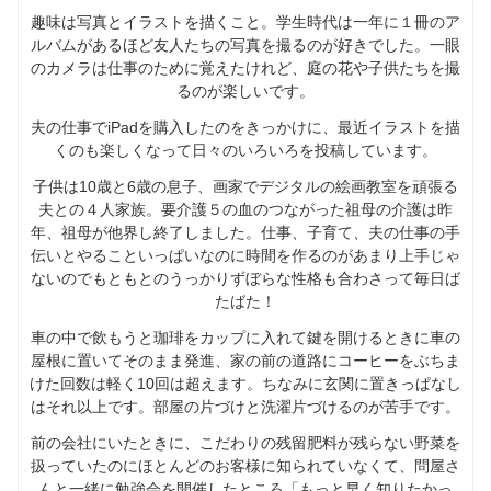
趣味は写真とイラストを描くこと。学生時代は一年に１冊のア
ルバムがあるほど友人たちの写真を撮るのが好きでした。一眼
のカメラは仕事のために覚えたけれど、庭の花や子供たちを撮
るのが楽しいです。
夫の仕事でiPadを購入したのをきっかけに、最近イラストを描
くのも楽しくなって日々のいろいろを投稿しています。
子供は10歳と6歳の息子、画家でデジタルの絵画教室を頑張る
夫との４人家族。要介護５の血のつながった祖母の介護は昨
年、祖母が他界し終了しました。仕事、子育て、夫の仕事の手
伝いとやることいっぱいなのに時間を作るのがあまり上手じゃ
ないのでもともとのうっかりずぼらな性格も合わさって毎日ば
たばた！
車の中で飲もうと珈琲をカップに入れて鍵を開けるときに車の
屋根に置いてそのまま発進、家の前の道路にコーヒーをぶちま
けた回数は軽く10回は超えます。ちなみに玄関に置きっぱなし
はそれ以上です。部屋の片づけと洗濯片づけるのが苦手です。
前の会社にいたときに、こだわりの残留肥料が残らない野菜を
扱っていたのにほとんどのお客様に知られていなくて、問屋さ
んと一緒に勉強会を開催したところ「もっと早く知りたかっ