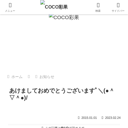
金沢 加賀 能登のおいしいもの
メニュー
検索
サイドバー
登のこと
日々のこと
日々のこと
日
澤
犀川の子ども支援センターにお花
春ららら市で【金沢ひとり】さん
業
し
見に行きました
の珠洲市折戸の椿オイルをベース
は
にしたヘア＆ボディオイルづくり
ー
を体験♪
ト
ホーム
お知らせ
あけましておめでとうございますﾟ＼(●＾
▽＾●)/
2015.01.01
2023.02.24