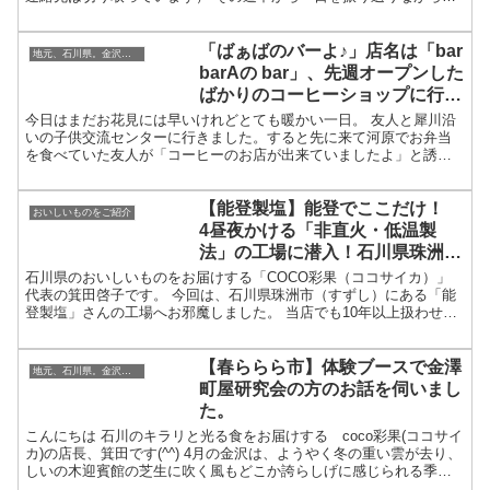
レポートをまとめます。 ナビでは2時間16分ですって。ほ...
「ばぁばのバーよ♪」店名は「bar
地元、石川県。金沢・加賀・能登のこと
barAの bar」、先週オープンした
ばかりのコーヒーショップに行っ
てみました
今日はまだお花見には早いけれどとても暖かい一日。 友人と犀川沿
いの子供交流センターに行きました。すると先に来て河原でお弁当
を食べていた友人が「コーヒーのお店が出来ていましたよ」と誘っ
てくれて、 河原からも見えるおおきな「COFFEE」の文字...
【能登製塩】能登でここだけ！
おいしいものをご紹介
4昼夜かける「非直火・低温製
法」の工場に潜入！石川県珠洲市
（すずし）にある「能登製塩」さ
石川県のおいしいものをお届けする「COCO彩果（ココサイカ）」
代表の箕田啓子です。 今回は、石川県珠洲市（すずし）にある「能
んの工場へお邪魔しました。
登製塩」さんの工場へお邪魔しました。 当店でも10年以上扱わせて
いただいている、あのおいしいお塩。 なぜあんなに旨味...
【春ららら市】体験ブースで金澤
地元、石川県。金沢・加賀・能登のこと
町屋研究会の方のお話を伺いまし
た。
こんにちは 石川のキラリと光る食をお届けする coco彩果(ココサイ
カ)の店長、箕田です(^^) 4月の金沢は、ようやく冬の重い雲が去り、
しいの木迎賓館の芝生に吹く風もどこか誇らしげに感じられる季節
になりました。春の訪れとともに開催される「...