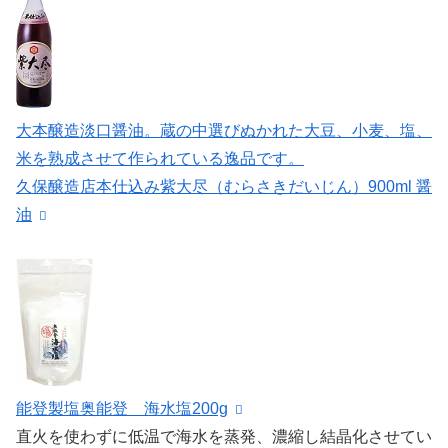
大本醸造淡口醤油。蔵の中選びぬかれた大豆、小麦、塩、
米を熟成させて作られている逸品です。
久保醸造店本仕込み紫大尽（むらさきだいじん）900ml 醤
油
能登製塩奥能登 海水塩200g
直火を使わずに低温で海水を蒸発、濃縮し結晶化させてい