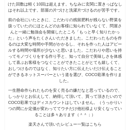
けた回数は軽く10回は超えます。ちなみに玄関に置きっぱなし
はそれ以上です。部屋の片づけと洗濯片づけるのが苦手です。
前の会社にいたときに、こだわりの残留肥料が残らない野菜を
扱っていたのにほとんどのお客様に知られていなくて、問屋さ
んと一緒に勉強会を開催したところ「もっと早く知りたかっ
た」という声をたくさんいただきました。こだわったものを作
るのは大変な時間や手間がかかるし、それを作った人はアピー
ルする時間や場所が少ないと思いました。こだわりや思いを持
ってモノづくりをする作り手と、知って自分で美味しさを体感
して喜ぶお客様をつなぐことができたことがとても嬉しくて、
おしつけるのではなく、知りたい方に伝えたいだけ伝えること
ができるネットスーパーという道を選び、COCO彩果を作りま
した。
一生懸命作られたものを安く売るの嫌だなと思っているので、
しっかりとお伝えして、納得して頂いて、買って頂きたいので
COCO彩果ではディスカウントはしていません。（うっかりい
つの間にか定価が変わっててウチだけ他社様より安くなってい
ることは多々あります（＾＾；）
楽天さんで頂いたレビュー一覧はこちら