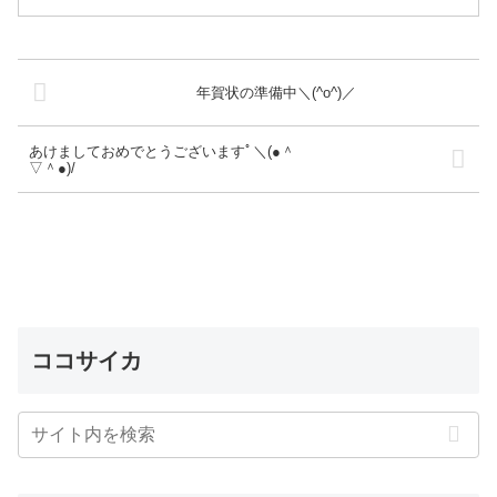
年賀状の準備中＼(^o^)／
あけましておめでとうございますﾟ＼(●＾
▽＾●)/
ココサイカ