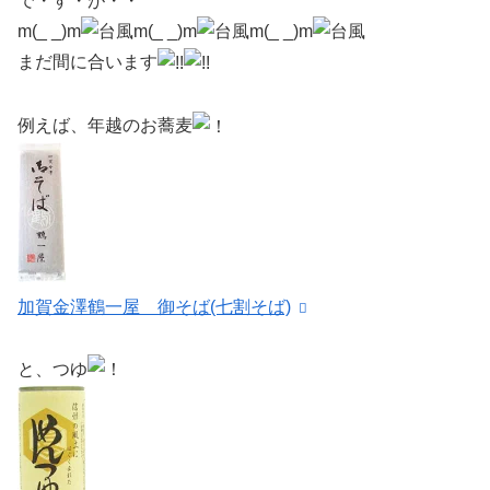
で・す・が・・
m(_ _)m
m(_ _)m
m(_ _)m
まだ間に合います
例えば、年越のお蕎麦
加賀金澤鶴一屋 御そば(七割そば)
と、つゆ