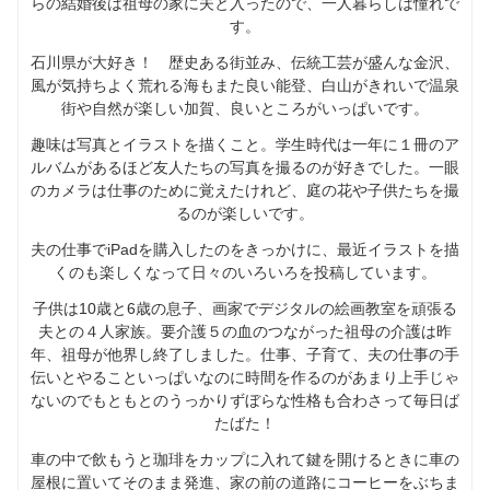
らの結婚後は祖母の家に夫と入ったので、一人暮らしは憧れで
す。
石川県が大好き！ 歴史ある街並み、伝統工芸が盛んな金沢、
風が気持ちよく荒れる海もまた良い能登、白山がきれいで温泉
街や自然が楽しい加賀、良いところがいっぱいです。
趣味は写真とイラストを描くこと。学生時代は一年に１冊のア
ルバムがあるほど友人たちの写真を撮るのが好きでした。一眼
のカメラは仕事のために覚えたけれど、庭の花や子供たちを撮
るのが楽しいです。
夫の仕事でiPadを購入したのをきっかけに、最近イラストを描
くのも楽しくなって日々のいろいろを投稿しています。
子供は10歳と6歳の息子、画家でデジタルの絵画教室を頑張る
夫との４人家族。要介護５の血のつながった祖母の介護は昨
年、祖母が他界し終了しました。仕事、子育て、夫の仕事の手
伝いとやることいっぱいなのに時間を作るのがあまり上手じゃ
ないのでもともとのうっかりずぼらな性格も合わさって毎日ば
たばた！
車の中で飲もうと珈琲をカップに入れて鍵を開けるときに車の
屋根に置いてそのまま発進、家の前の道路にコーヒーをぶちま