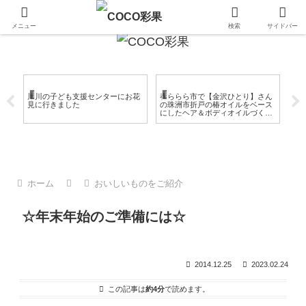
金沢 加賀 能登のおいしいもの
メニュー
検索
サイドバー
登のこと
日々のこと
日々のこと
日
澤
犀川の子ども支援センターにお花
春ららら市で【金沢ひとり】さん
業
し
見に行きました
の珠洲市折戸の椿オイルをベース
は
にしたヘア＆ボディオイルづくり
ー
を体験♪
ト
ホーム
おいしいものをご紹介
☆年末年始のご準備には☆
2014.12.25
2023.02.24
この記事は
約4分
で読めます。