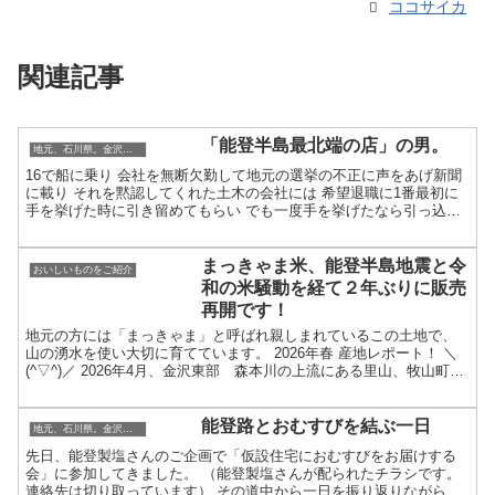
ココサイカ
関連記事
「能登半島最北端の店」の男。
地元、石川県。金沢・加賀・能登のこと
16で船に乗り 会社を無断欠勤して地元の選挙の不正に声をあげ新聞
に載り それを黙認してくれた土木の会社には 希望退職に1番最初に
手を挙げた時に引き留めてもらい でも一度手を挙げたなら引っ込め
ないのが男。 その後もご両親の代から続く店はかあち...
まっきゃま米、能登半島地震と令
おいしいものをご紹介
和の米騒動を経て２年ぶりに販売
再開です！
地元の方には「まっきゃま」と呼ばれ親しまれているこの土地で、
山の湧水を使い大切に育てています。 2026年春 産地レポート！ ＼
(^▽^)／ 2026年4月、金沢東部 森本川の上流にある里山、牧山町を
尋ねました。 ２年前の能登地震で割れた...
能登路とおむすびを結ぶ一日
地元、石川県。金沢・加賀・能登のこと
先日、能登製塩さんのご企画で「仮設住宅におむすびをお届けする
会」に参加してきました。 （能登製塩さんが配られたチラシです。
連絡先は切り取っています） その道中から一日を振り返りながら、