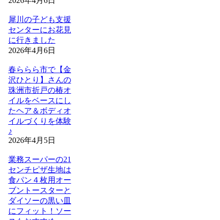
2026年4月6日
犀川の子ども支援
センターにお花見
に行きました
2026年4月6日
春ららら市で【金
沢ひとり】さんの
珠洲市折戸の椿オ
イルをベースにし
たヘア＆ボディオ
イルづくりを体験
♪
2026年4月5日
業務スーパーの21
センチピザ生地は
食パン４枚用オー
ブントースターと
ダイソーの黒い皿
にフィット！ソー