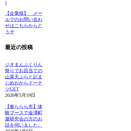
]
【企業様】 メー
ルでのお問い合わ
せはこちらからど
うぞ
最近の投稿
ジオまんぷくりん
祭りでお目当ての
山菜天ぷらと記ま
じめおからドーナ
ツGET
2026年5月19日
【春ららら市】体
験ブースで金澤町
屋研究会の方のお
話を伺いました。