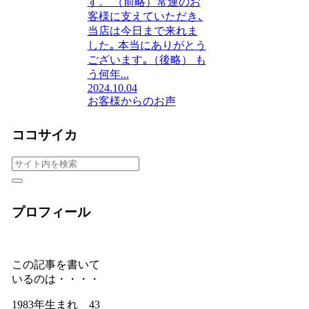
す。 （前略）常連のお
客様に支えていただき､
当店は今日まで来れま
した｡ 本当にありがとう
ございます｡（後略） も
う何年...
2024.10.04
お客様からのお声
ココサイカ
プロフィール
この記事を書いて
いるのは・・・・
1983年生まれ 43