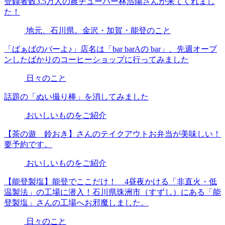
登録者数3.5万人の農チューバー林浩陽さんが来てくれまし
た！
地元、石川県。金沢・加賀・能登のこと
「ばぁばのバーよ♪」店名は「bar barAの bar」、先週オープ
ンしたばかりのコーヒーショップに行ってみました
日々のこと
話題の「ぬい撮り棒」を消してみました
おいしいものをご紹介
【茶の遊 鈴おき】さんのテイクアウトお弁当が美味しい！
要予約です。
おいしいものをご紹介
【能登製塩】能登でここだけ！ 4昼夜かける「非直火・低
温製法」の工場に潜入！石川県珠洲市（すずし）にある「能
登製塩」さんの工場へお邪魔しました。
日々のこと