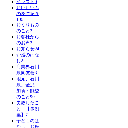
イラスト
9
おいしいも
のをご紹介
106
おくりもの
のこと
2
お客様から
のお声
2
お知らせ
24
介護のはな
し
2
商業界石川
県同友会
3
地元、石川
県。金沢・
加賀・能登
のこと
90
失敗したこ
と 【事例
集】
7
子どものは
なし、お母