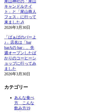
尾山神社の「尾山
キャンドルナイ
ト」と「尾山商人
フェス」に行って
来ました🎶
2026年3月30日
「ばぁばのバーよ
♪」店名は「bar
barAの bar」、先
週オープンしたば
かりのコーヒーシ
ョップに行ってみ
ました
2026年3月30日
カテゴリー
あんな食べ
方 こんな
飲み方
19