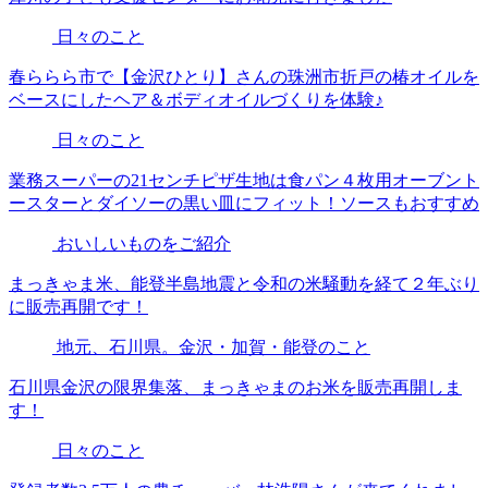
日々のこと
春ららら市で【金沢ひとり】さんの珠洲市折戸の椿オイルを
ベースにしたヘア＆ボディオイルづくりを体験♪
日々のこと
業務スーパーの21センチピザ生地は食パン４枚用オーブント
ースターとダイソーの黒い皿にフィット！ソースもおすすめ
おいしいものをご紹介
まっきゃま米、能登半島地震と令和の米騒動を経て２年ぶり
に販売再開です！
地元、石川県。金沢・加賀・能登のこと
石川県金沢の限界集落、まっきゃまのお米を販売再開しま
す！
日々のこと