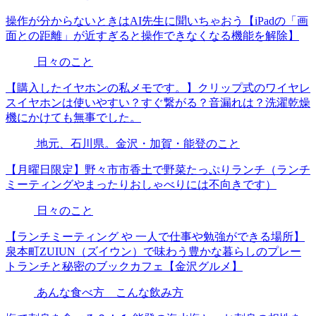
操作が分からないときはAI先生に聞いちゃおう【iPadの「画
面との距離」が近すぎると操作できなくなる機能を解除】
日々のこと
【購入したイヤホンの私メモです。】クリップ式のワイヤレ
スイヤホンは使いやすい？すぐ繋がる？音漏れは？洗濯乾燥
機にかけても無事でした。
地元、石川県。金沢・加賀・能登のこと
【月曜日限定】野々市市香土で野菜たっぷりランチ（ランチ
ミーティングやまったりおしゃべりには不向きです）
日々のこと
【ランチミーティング や 一人で仕事や勉強ができる場所】
泉本町ZUIUN（ズイウン）で味わう豊かな暮らしのプレー
トランチと秘密のブックカフェ【金沢グルメ】
あんな食べ方 こんな飲み方