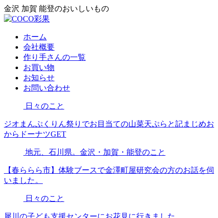
金沢 加賀 能登のおいしいもの
ホーム
会社概要
作り手さんの一覧
お買い物
お知らせ
お問い合わせ
日々のこと
ジオまんぷくりん祭りでお目当ての山菜天ぷらと記まじめお
からドーナツGET
地元、石川県。金沢・加賀・能登のこと
【春ららら市】体験ブースで金澤町屋研究会の方のお話を伺
いました。
日々のこと
犀川の子ども支援センターにお花見に行きました