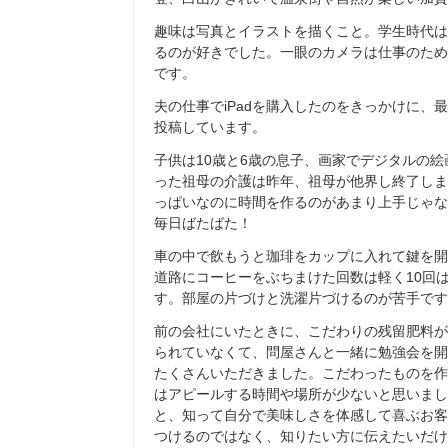
趣味は写真とイラストを描くこと。学生時代は
るのが好きでした。一眼のカメラは仕事のため
です。
夫の仕事でiPadを購入したのをきっかけに
投稿しています。
子供は10歳と6歳の息子、画家でデジタルの
った祖母の介護は昨年、祖母が他界し終了しま
っぱいなのに時間を作るのがあまり上手じゃな
毎日ばたばた！
車の中で飲もうと珈琲をカップに入れて鍵を開
道路にコーヒーをぶちまけた回数は軽く10回
す。部屋の片づけと洗濯片づけるのが苦手です
前の会社にいたときに、こだわりの残留肥料が
られていなくて、問屋さんと一緒に勉強会を開
たくさんいただきました。こだわったものを作
はアピールする時間や場所が少ないと思いまし
と、知って自分で美味しさを体感して喜ぶお客
つけるのではなく、知りたい方に伝えたいだけ