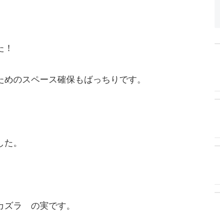
た！
ためのスペース確保もばっちりです。
した。
カズラ の実です。