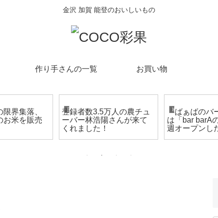
金沢 加賀 能登のおいしいもの
作り手さんの一覧
お買い物
金沢・加賀・能登のこと
日々のこと
地元、石川県。金
の限界集落、
登録者数3.5万人の農チュ
「ばぁばのバ
のお米を販売
ーバー林浩陽さんが来て
は「bar barA
！
くれました！
週オープンし
コーヒーショ
てみました
？