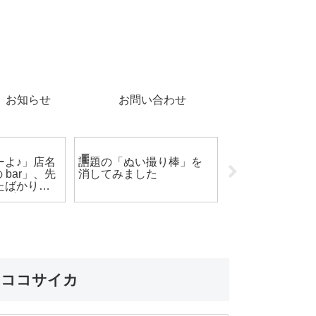
お知らせ
お問い合わせ
沢・加賀・能登のこと
日々のこと
おいしいものをご紹介
ーよ♪」店名
話題の「ぬい撮り棒」を
【茶の遊 鈴お
の bar」、先
消してみました
のテイクアウト
たばかりの
美味しい！要予
ップに行っ
ココサイカ