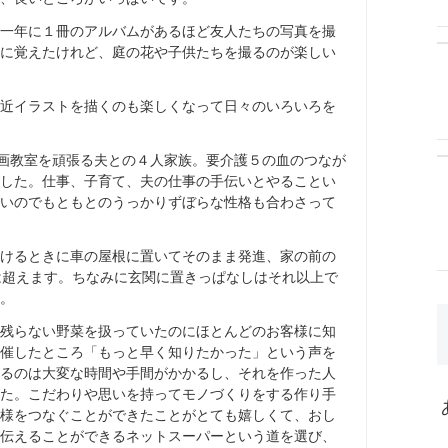
一年に１冊のアルバムがあるほど友人たちの写真を撮
に覚えたけれど、庭の花や子供たちを撮るのが楽しい
、最近イラストを描くのも楽しくなって日々のいろいろを
絵画教室を頑張る夫との４人家族。要介護５の血のつなが
した。仕事、子育て、夫の仕事の手伝いとやることい
いのでもともとのうっかりずぼらな性格も合わさって
けるときに車の屋根に置いてそのまま発進、家の前の
は超えます。ちなみに玄関に置きっぱなしはそれ以上で
。
残らない野菜を扱っていたのにほとんどのお客様に知
催したところ「もっと早く知りたかった」という声を
るのは大変な時間や手間がかかるし、それを作った人
た。こだわりや思いを持ってモノづくりをする作り手
様をつなぐことができたことがとても嬉しくて、おし
伝えることができるネットスーパーという道を選び、