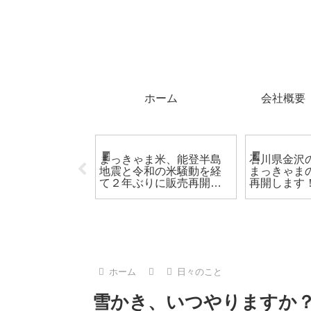
ホーム
会社概要
おいしいものをご紹介
地元、石川県。
パーの21センチ
まっきゃま米、能登半島
石川県金沢
は食パン４枚用
地震と令和の米騒動を経
まっきゃま
トースターとダ
て２年ぶりに販売再開で
再開します
黒い皿にフィッ
す！
スもおすすめ
ホーム
日々のこと
雪かき、いつやりますか