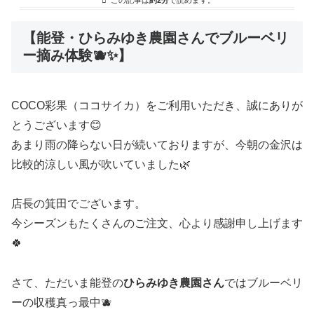
この記事は
約2分
で読めます。
【能登・ひらみゆき農園さんでブルーベリ
ー摘み体験🫐✨】
COCO彩果（ココサイカ）をご利用いただき、誠にありが
とうございます😊
あまり雨の降らない日が続いておりますが、今朝の金沢は
比較的涼しい風が吹いていました🌿
店長の箕田でございます。
今シーズンもたくさんのご注文、心より感謝申し上げます
🍀
さて、ただいま能登の
ひらみゆき農園さん
ではブルーベリ
ーの収穫真っ最中🫐