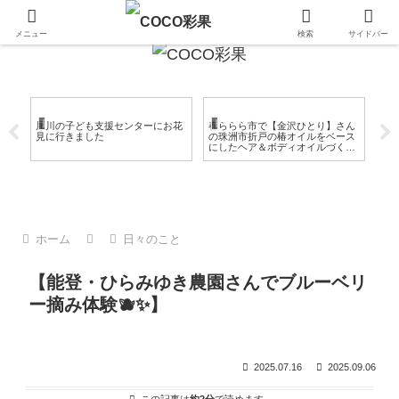
金沢 加賀 能登のおいしいもの
メニュー
検索
サイドバー
登のこと
日々のこと
日々のこと
日
澤
犀川の子ども支援センターにお花
春ららら市で【金沢ひとり】さん
業
し
見に行きました
の珠洲市折戸の椿オイルをベース
は
にしたヘア＆ボディオイルづくり
ー
を体験♪
ト
ホーム
日々のこと
【能登・ひらみゆき農園さんでブルーベリ
ー摘み体験🫐✨】
2025.07.16
2025.09.06