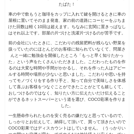
たばた！
車の中で飲もうと珈琲をカップに入れて鍵を開けるときに車の
屋根に置いてそのまま発進、家の前の道路にコーヒーをぶちま
けた回数は軽く10回は超えます。ちなみに玄関に置きっぱなし
はそれ以上です。部屋の片づけと洗濯片づけるのが苦手です。
前の会社にいたときに、こだわりの残留肥料が残らない野菜を
扱っていたのにほとんどのお客様に知られていなくて、問屋さ
んと一緒に勉強会を開催したところ「もっと早く知りたかっ
た」という声をたくさんいただきました。こだわったものを作
るのは大変な時間や手間がかかるし、それを作った人はアピー
ルする時間や場所が少ないと思いました。こだわりや思いを持
ってモノづくりをする作り手と、知って自分で美味しさを体感
して喜ぶお客様をつなぐことができたことがとても嬉しくて、
おしつけるのではなく、知りたい方に伝えたいだけ伝えること
ができるネットスーパーという道を選び、COCO彩果を作りま
した。
一生懸命作られたものを安く売るの嫌だなと思っているので、
しっかりとお伝えして、納得して頂いて、買って頂きたいので
COCO彩果ではディスカウントはしていません。（うっかりい