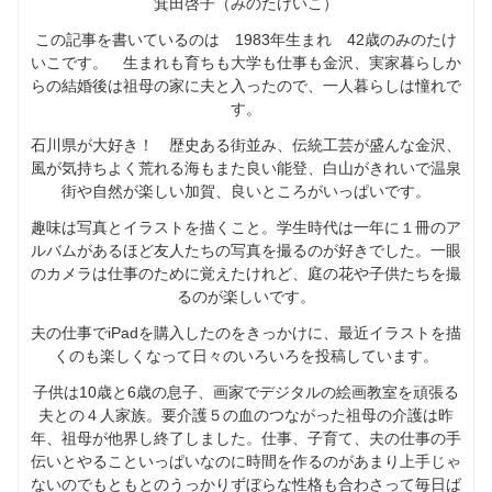
箕田啓子（みのたけいこ）
この記事を書いているのは 1983年生まれ 42歳のみのたけ
いこです。 生まれも育ちも大学も仕事も金沢、実家暮らしか
らの結婚後は祖母の家に夫と入ったので、一人暮らしは憧れで
す。
石川県が大好き！ 歴史ある街並み、伝統工芸が盛んな金沢、
風が気持ちよく荒れる海もまた良い能登、白山がきれいで温泉
街や自然が楽しい加賀、良いところがいっぱいです。
趣味は写真とイラストを描くこと。学生時代は一年に１冊のア
ルバムがあるほど友人たちの写真を撮るのが好きでした。一眼
のカメラは仕事のために覚えたけれど、庭の花や子供たちを撮
るのが楽しいです。
夫の仕事でiPadを購入したのをきっかけに、最近イラストを描
くのも楽しくなって日々のいろいろを投稿しています。
子供は10歳と6歳の息子、画家でデジタルの絵画教室を頑張る
夫との４人家族。要介護５の血のつながった祖母の介護は昨
年、祖母が他界し終了しました。仕事、子育て、夫の仕事の手
伝いとやることいっぱいなのに時間を作るのがあまり上手じゃ
ないのでもともとのうっかりずぼらな性格も合わさって毎日ば