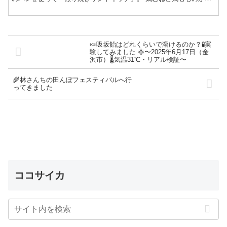
まり肉がお安く手に入ったので、多めに買ったのですが、そ...
🍬吸坂飴はどれくらいで溶けるのか？🧪実
験してみました 🌞〜2025年6月17日（金
沢市）🌡️気温31℃・リアル検証〜
🌾林さんちの田んぼフェスティバルへ行
ってきました
ココサイカ