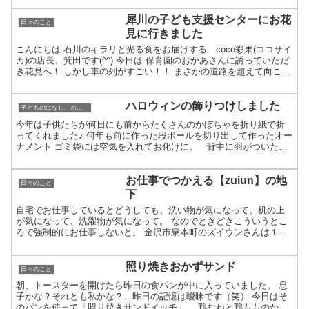
犀川の子ども支援センターにお花
日々のこと
見に行きました
こんにちは 石川のキラリと光る食をお届けする coco彩果(ココサイ
カ)の店長、箕田です(^^) 今日は 保育園のおかあさんに誘っていただ
き花見へ！ しかし車の列がすごい！！ まさかの道路を超えて向こう
の橋まで続いているとは…？ 十一屋の上...
ハロウィンの飾りつけしました
子どものはなし、お母さんの工作とイラスト
今年は子供たちが何日にも前からたくさんのかぼちゃを折り紙で折
ってくれました♪ 何年も前に作った段ボールを切り出して作ったオー
ナメント ゴミ袋には空気を入れてお化けに。 背中に羽がついたの
とかリボンをつけたのとかもあって、いくつか天井から吊る...
お仕事でつかえる【zuiun】の地
日々のこと
下
自宅でお仕事しているとどうしても、洗い物が気になって、机の上
が気になって、洗濯物が気になって。 なのでときどきこういうとこ
ろで強制的にお仕事しないと。 金沢市泉本町のズイウンさんは１階
は雑貨とランチで有名ですが地下は静かなブックカフェ。 カ...
照り焼きおかずサンド
日々のこと
朝、トースターを開けたら昨日の食パンが中に入っていました。 息
子かな？それとも私かな？…昨日の記憶は曖昧です（笑） 今日はそ
のパンを使って「照り焼きサンドイッチ」。 鶏むねと鶏もものかた