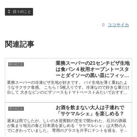
日々のこと
ココサイカ
関連記事
業務スーパーの21センチピザ生地
日々のこと
は食パン４枚用オーブントースタ
ーとダイソーの黒い皿にフィッ
ト！ソースもおすすめ
業務スーパーの冷凍ピザ生地が好きです。 パイ生地を薄く重ねたよ
うなサクサク食感。 こちら！5枚入りです。冷凍なので好きな量だけ
出して 大きなビンのピザソースもトマトペーストみたいでおすすめ
です。 マルゲリータっぽくなるように「ふりかけるチー...
お酒を飲まない大人は子連れで
日々のこと
「サケマルシェ」を楽しめる？
週末は雨でしたが、しいのき迎賓館の芝生で開かれた、石川の酒蔵
が集まり地元の食と日本酒を楽しめる「サケマルシェ」は大勢の人
でにぎわっていました。 専用のグラスを片手にテントを巡る、その
特別なスタイルに心が弾みます。 子連れの方も結構、いらっし...