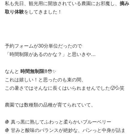
私も先日、観光用に開放されている農園にお邪魔し、
摘み
取り体験
をしてきました！
予約フォームが30分単位だったので
「時間制限があるのかな？」と思いきや…
なんと
時間無制限‼️
😳✨
これは嬉しい！と思ったのも束の間、
この暑さではそんなに長くはいられませんでした🥵💦笑
農園では数種類の品種が育てられていて、
🍇 真っ黒に熟してふわっと柔らかいブルーベリー
🍇 甘みと酸味のバランスが絶妙な、パンっと中身が詰ま