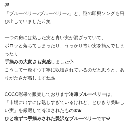
🤣
「ブルーベリー♪ブルーベリー♪」と、謎の即興ソングも飛
び出していました🎶笑
一つの房には熟した実と青い実が混ざっていて、
ポロッと落ちてしまったり、うっかり青い実を摘んでしま
ったり…
手摘みの大変さも実感
しました💦
こうして一粒ずつ丁寧に収穫されているのだと思うと、あ
りがたさが増しますね🙏
COCO彩果で販売しております
冷凍ブルーベリー
は、
「市場に出すには熟しすぎているけれど、とびきり美味し
い実」を厳選して冷凍されたもの❄️🫐
ひと粒ずつ手摘みされた贅沢なブルーベリー
です💎