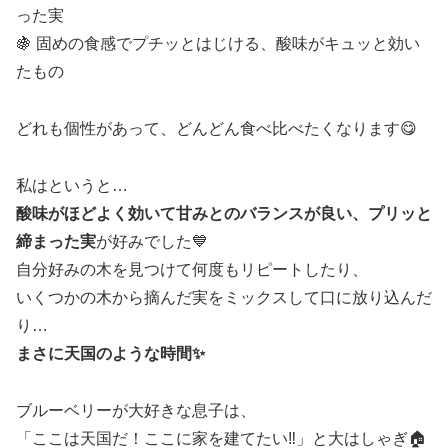
った実
🍇 固めの食感でプチッとはじける、酸味がキュッと効い
たもの
どれも個性があって、どんどん食べ比べたくなります😋
私はというと…
酸味がほどよく効いて甘みとのバランスが良い、プリッと
締まった実
が好みでした💙
自分好みの木を見つけて何度もリピートしたり、
いくつかの木から摘んだ実をミックスして口に放り込んだ
り…
まさに天国のような時間✨
ブルーベリーが大好きな息子は、
「ここは天国だ！ここに家を建てたい‼️」と大はしゃぎ🏠